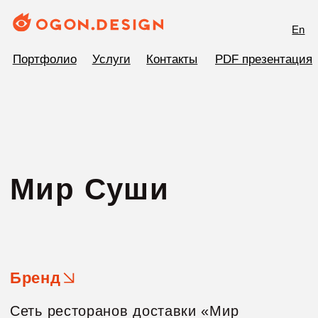
En
Портфолио
Услуги
Контакты
PDF презентация
Мир Суши
Бренд
Сеть ресторанов доставки «Мир
суши»готовит и доставляет вкусные
суши.
Результат
Разработали логотип и фирменный