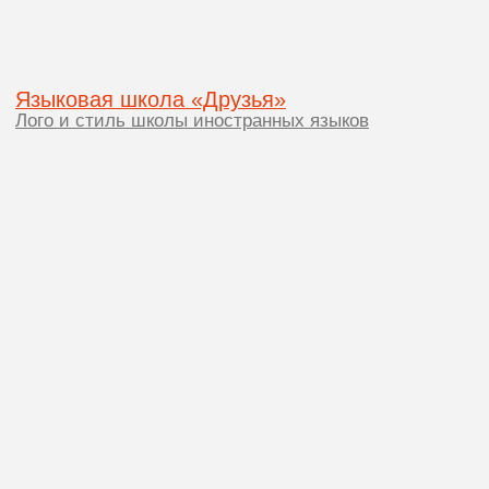
En
OGON.DESIGN
СОЗДАЕТ
БУДУЩЕЕ
ВАШЕГО
БРЕНДА
С УМОМ И
КРЕАТИВОМ
Связаться с нами
info@ogon.design
Услуги