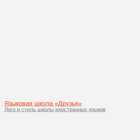
Связаться с нами
info@ogon.design
Услуги
+7 995 965 3739
Портфолио
Контакты
Telegram
Презентация PDF
Instagram
Политика конфиденциальности