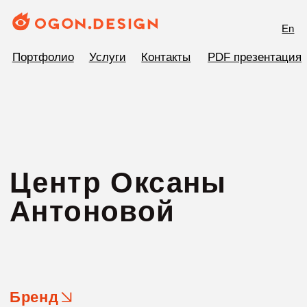
En
Портфолио
Услуги
Контакты
PDF презентация
Центр Оксаны
Антоновой
Бренд
Профессиональный психолог Оксана
Антонова и другие сотрудники её
центра оказывают психологическую
помощь для взрослых и делей, а также
консультируют и оказывают ряд услуг
для бизнеса — лично для