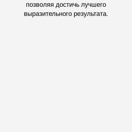
позволяя достичь лучшего
ДРУГИЕ РАБОТЫ
выразительного результата.
Арт-лайф: журнал
Дизайн журнала для клиентов компании.