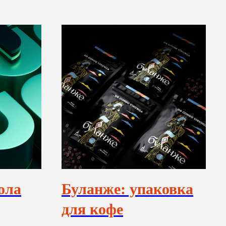
ола
Буланже: упаковка
для кофе