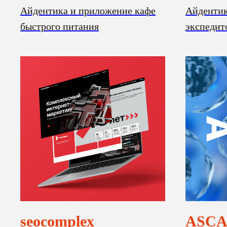
Айдентика и приложение кафе
Айдентик
быстрого питания
экспедит
seocomplex
ASC