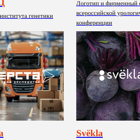
Ц
Логотип и фирменный 
всероссийской урологи
 института генетики
конференции
а
Svёkla