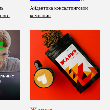
ль
Айдентика консалтинговой
много
компании
Жарко