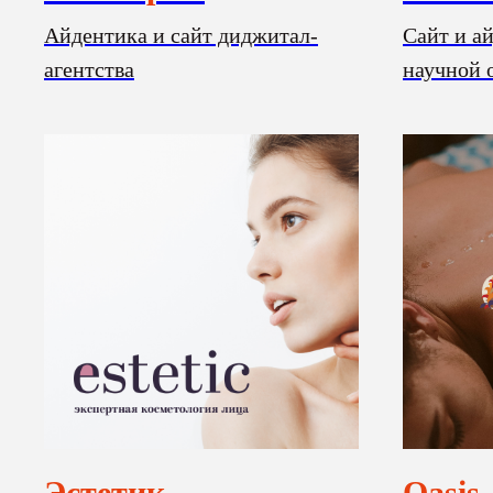
Айдентика и сайт диджитал-
Сайт и а
агентства
научной 
Эстетик
Oasis