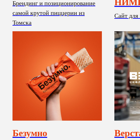
НИМ
Брендинг и позиционирование
самой крутой пиццерии из
Сайт для
Томска
Безумно
Верст