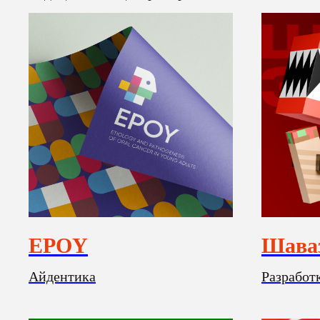
EPOY
Шава
Айдентика
Разработ