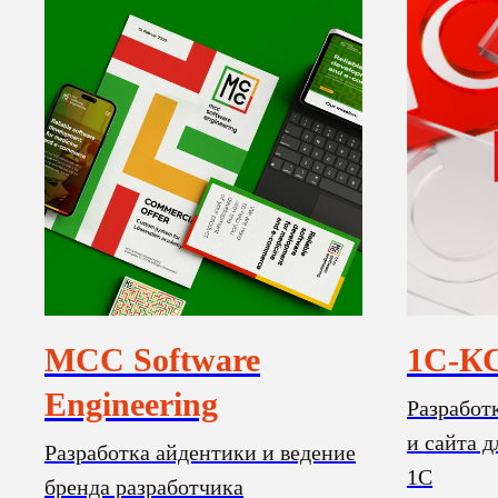
MCC Software
1С-К
Engineering
Разработ
и сайта 
Разработка айдентики и ведение
1С
бренда разработчика