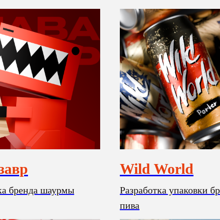
завр
Wild World
ка бренда шаурмы
Разработка упаковки б
пива