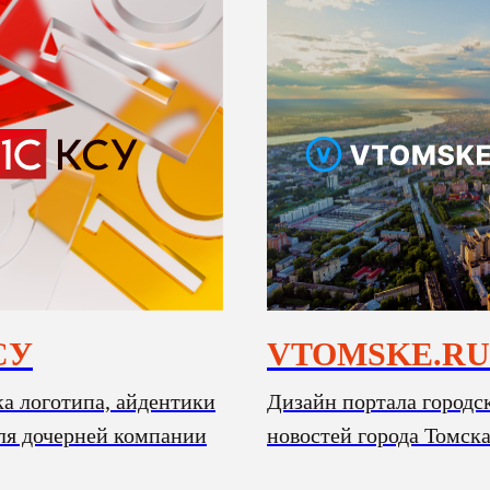
СУ
VTOMSKE.RU
ка логотипа, айдентики
Дизайн портала городс
для дочерней компании
новостей города Томск