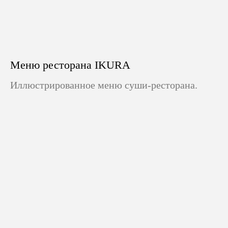
Меню ресторана IKURA
Иллюстрированное меню суши-ресторана.
Telegram
Instagram
ОБСУДИМ
ВАШ ПРОЕКТ?
info@ogon.design
+7 906 957 3339