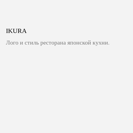
IKURA
Лого и стиль ресторана японской кухни.
Нажимая на кнопку, вы даете согласие на обработку своих персональных данных и
соглашаетесь с
Политикой конфиденциальности
Отправить заявку
Портфолио
Контакты
PDF презентация
Политика конфеденциальности
EN