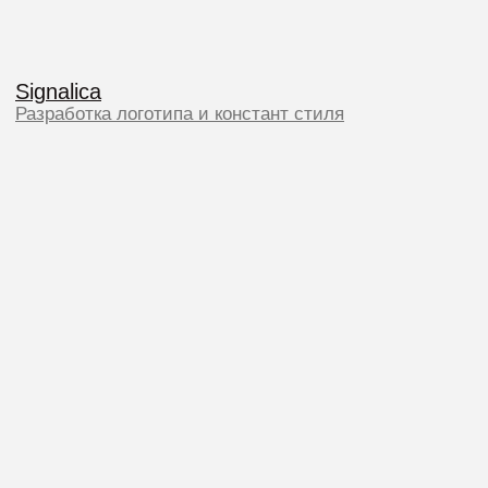
info@ogon.design
Услуги
+7 995 965 3739
Портфолио
Контакты
Telegram
Презентация PDF
Instagram
Политика конфиденциальности