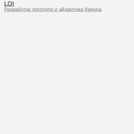
En
OGON.DESIGN
СОЗДАЕТ
БУДУЩЕЕ
ВАШЕГО
БРЕНДА
С УМОМ И
КРЕАТИВОМ
Связаться с нами