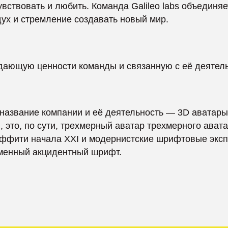
ю ценности команды и связанную с её деятельностью.
ие компании и её деятельность — 3D аватары. Трехмерная
по сути, трехмерный аватар трехмерного аватара. Цвета ст
 начала XXI и модернистские шрифтовые эксперименты на
ый акцидентный шрифт.