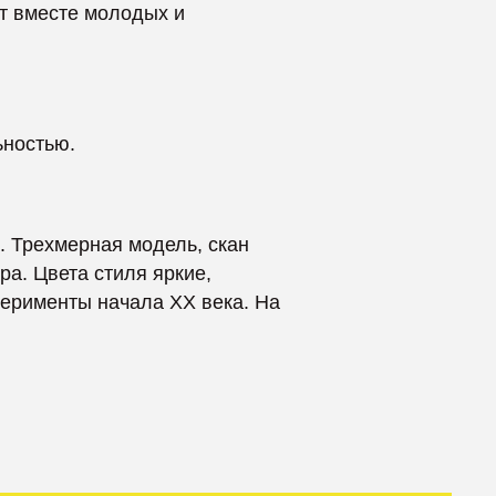
 модель, скан
иля яркие,
чала XX века. На