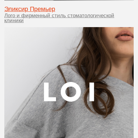
En
OGON.DESIGN
СОЗДАЕТ
БУДУЩЕЕ
ВАШЕГО
БРЕНДА
С УМОМ И