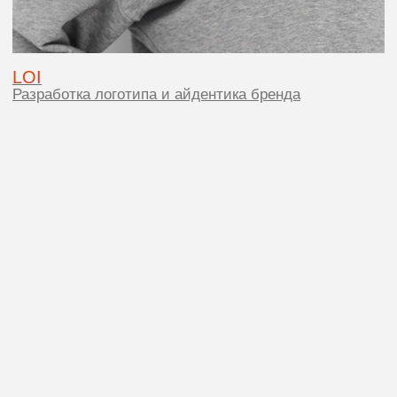
КРЕАТИВОМ
Связаться с нами
info@ogon.design
Услуги
+7 995 965 3739
Портфолио
Контакты
Telegram
Презентация PDF
Instagram
Политика конфиденциальности